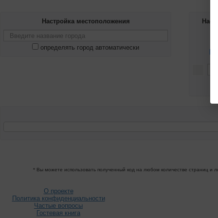
Настройка местоположения
Наст
определять город автоматически
* Вы можете использовать полученный код на любом количестве страниц и лю
О проекте
Политика конфиденциальности
Частые вопросы
Гостевая книга