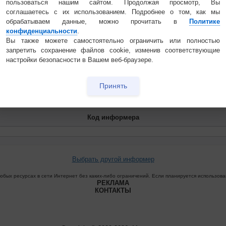
пользоваться нашим сайтом. Продолжая просмотр, Вы
соглашаетесь с их использованием. Подробнее о том, как мы
обрабатываем данные, можно прочитать в
Политике
ройка рамки и фона
конфиденциальности
.
Рамка
Вы также можете самостоятельно ограничить или полностью
запретить сохранение файлов cookie, изменив соответствующие
Скруглённые углы
настройки безопасности в Вашем веб-браузере.
- цвет рамки
Принять
прозрачный фон
Код информера
Выбрать другой информер
бых ресурсах в сети Интернет без каких-либо ограничений. Если планируется использован
РЕКЛАМА
КОНТАКТЫ