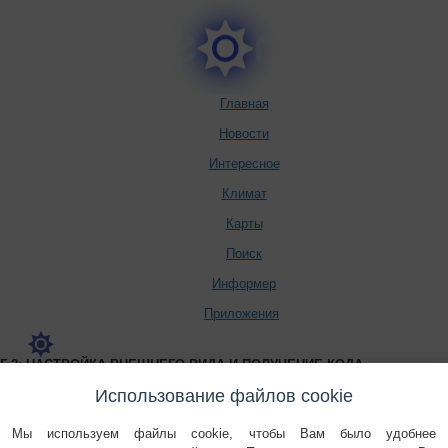
Главная
Новости
Интересное
Климат
Карты
Поиск
Информер
Приложения
 2: НАСТРОЙКА ВНЕШНЕГО ВИДА И ПОЛУЧЕНИЕ КОДА
Настройка внешнего вида
Использование файлов cookie
Мы используем файлы cookie, чтобы Вам было удобнее
- цвет фона сайта